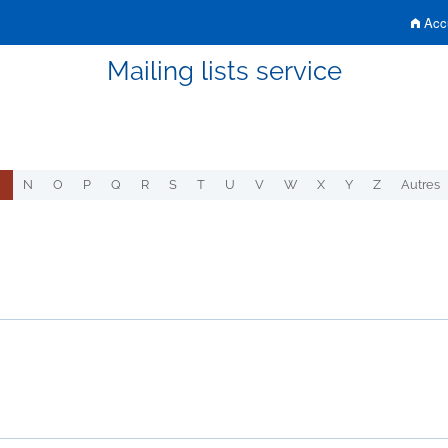
Accu
Mailing lists service
N
O
P
Q
R
S
T
U
V
W
X
Y
Z
Autres