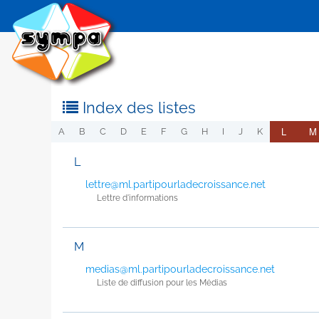
Index des listes
L
M
A
B
C
D
E
F
G
H
I
J
K
L
lettre@ml.partipourladecroissance.net
Lettre d'informations
M
medias@ml.partipourladecroissance.net
Liste de diffusion pour les Médias